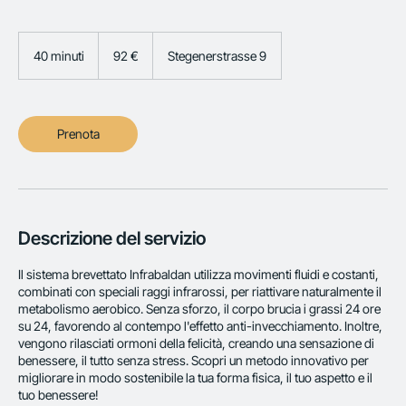
92
euro
40 minuti
4
92 €
Stegenerstrasse 9
0
m
i
n
Prenota
u
t
i
Descrizione del servizio
Il sistema brevettato Infrabaldan utilizza movimenti fluidi e costanti,
combinati con speciali raggi infrarossi, per riattivare naturalmente il
metabolismo aerobico. Senza sforzo, il corpo brucia i grassi 24 ore
su 24, favorendo al contempo l'effetto anti-invecchiamento. Inoltre,
vengono rilasciati ormoni della felicità, creando una sensazione di
benessere, il tutto senza stress. Scopri un metodo innovativo per
migliorare in modo sostenibile la tua forma fisica, il tuo aspetto e il
tuo benessere!