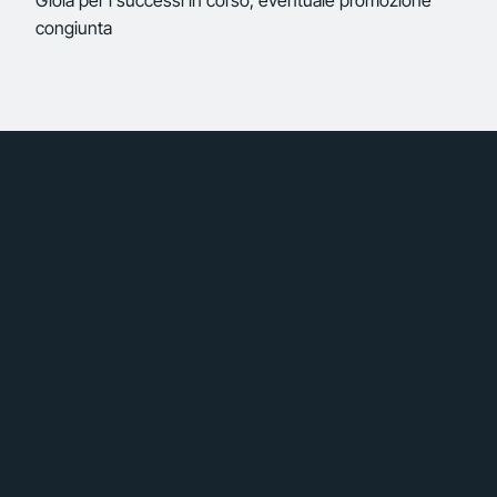
Gioia per i successi in corso, eventuale promozione
congiunta
Potenza
combinata
per un unico
obiettivo: