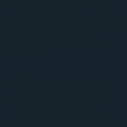
sistema combina 3 tecnologie per risultati davvero
eccezionali:
Il trattamento laser favorisce lo svuotamento delle
cellule adipose, il massaggio vacuum rimuove il grasso
attraverso il drenaggio linfatico e la radiofrequenza
rassoda e rassoda i tessuti stimolati. Per un
modellamento perfetto con risultati visibili già dal primo
trattamento!
T-Shock
Rimodellante, detossinante e drenante in modalità
turbo, grazie a una speciale miscela di sali macerati
combinati con uno speciale gel a base di 31 piante
officinali, applicati sul corpo tramite bendaggi
compressivi. I sali agiscono come una spugna,
assorbendo i liquidi in eccesso e le tossine dal tessuto