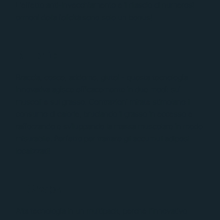
L'effetto anti-invecchiamento e il rilascio di numerosi
ormoni della felicità sono solo un bonus!
B-Tonic
Braccia, cosce, addome, glutei - questa tecnologia
innovativa agisce efficacemente in due modi: sui
muscoli e sul grasso. Contrazioni mirate stimolano il
consumo di calorie, bruciando il grasso in eccesso e
rafforzando e sviluppando la massa muscolare in modo
misurabile. Perfetto per trattare gli accumuli adiposi
localizzati!
T-Shape
Alta tecnologia in un multipack, perché l'innovativo