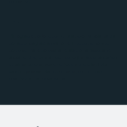
connettivo.
Ti.nyou
L'integratore perfetto con tutta la potenza della natura
per accompagnare attivamente il tuo corpo nel suo
percorso. Dal tè detossinante alla crema rassodante,
abbiamo tutto, oltre ai nostri consigli e raccomandazioni
su alimentazione, esercizio fisico e uno stile di vita
sano in generale. Siamo qui per te, con un unico
obiettivo: la tua nuova forma!