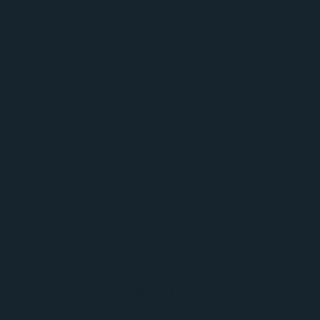
Misurazione BIA
L'analisi bioimpedenziometrica (BIA) ci permette di
determinare con precisione la tua percentuale di
grasso, acqua e massa muscolare. Questo ci fornisce il
punto di partenza ideale per definire un programma
altamente efficace per te. È l'occasione perfetta per
confrontare i tuoi risultati in modo chiaro e nitido. Non
vedi l'ora: rimarrai stupito!
InfraBaldan
Il sistema brevettato riattiva il metabolismo aerobico
con l'aiuto di un movimento moderato, costante e
senza sforzo e di speciali raggi infrarossi. Il corpo brucia
i grassi 24 ore su 24.