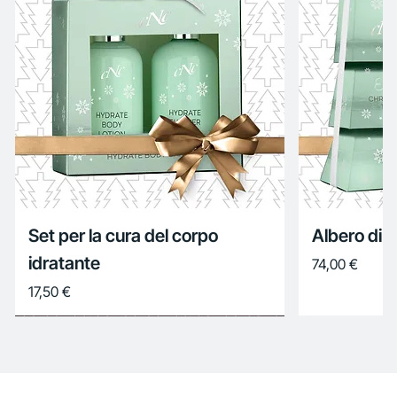
Set per la cura del corpo
Albero di 
idratante
Prezzo
74,00 €
Prezzo
17,50 €