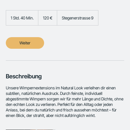
120
Euro
1 Std. 40 Min.
1
120 €
Stegenerstrasse 9
S
t
d
4
Weiter
0
M
i
n
.
Beschreibung
Unsere Wimpernextensions im Natural Look verleihen dir einen
subtilen, natürlichen Ausdruck. Durch feinste, individuell
abgestimmte Wimpern sorgen wir für mehr Länge und Dichte, ohne
den echten Look zu verlieren. Perfekt für den Alltag oder jeden
Anlass, bei dem du natürlich und frisch aussehen möchtest – für
einen Blick, der strahlt, aber nicht aufdringlich wirkt.