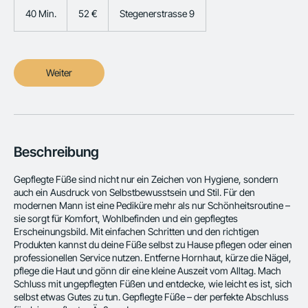
Euro
40 Min.
4
52 €
Stegenerstrasse 9
0
M
i
n
Weiter
.
Beschreibung
Gepflegte Füße sind nicht nur ein Zeichen von Hygiene, sondern
auch ein Ausdruck von Selbstbewusstsein und Stil. Für den
modernen Mann ist eine Pediküre mehr als nur Schönheitsroutine –
sie sorgt für Komfort, Wohlbefinden und ein gepflegtes
Erscheinungsbild. Mit einfachen Schritten und den richtigen
Produkten kannst du deine Füße selbst zu Hause pflegen oder einen
professionellen Service nutzen. Entferne Hornhaut, kürze die Nägel,
pflege die Haut und gönn dir eine kleine Auszeit vom Alltag. Mach
Schluss mit ungepflegten Füßen und entdecke, wie leicht es ist, sich
selbst etwas Gutes zu tun. Gepflegte Füße – der perfekte Abschluss