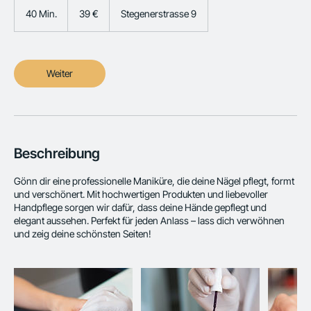
Euro
40 Min.
4
39 €
Stegenerstrasse 9
0
M
i
n
Weiter
.
Beschreibung
Gönn dir eine professionelle Maniküre, die deine Nägel pflegt, formt
und verschönert. Mit hochwertigen Produkten und liebevoller
Handpflege sorgen wir dafür, dass deine Hände gepflegt und
elegant aussehen. Perfekt für jeden Anlass – lass dich verwöhnen
und zeig deine schönsten Seiten!