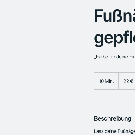
Fußnä
gepfl
„Farbe für deine Fü
22
Euro
10 Min.
1
22 €
0
M
i
n
.
Beschreibung
Lass deine Fußnäge